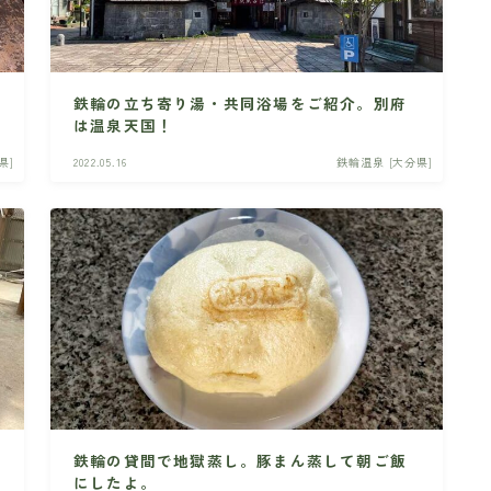
鉄輪の立ち寄り湯・共同浴場をご紹介。別府
は温泉天国！
県]
2022.05.16
鉄輪温泉 [大分県]
鉄輪の貸間で地獄蒸し。豚まん蒸して朝ご飯
にしたよ。