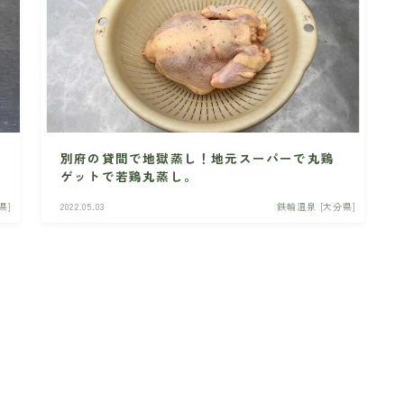
別府の貸間で地獄蒸し！地元スーパーで丸鶏
ゲットで若鶏丸蒸し。
県]
2022.05.03
鉄輪温泉 [大分県]