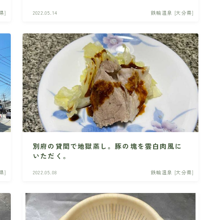
県]
2022.05.14
鉄輪温泉 [大分県]
別府の貸間で地獄蒸し。豚の塊を雲白肉風に
いただく。
県]
2022.05.08
鉄輪温泉 [大分県]