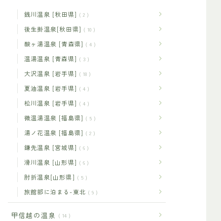
銭川温泉 [秋田県]
2
後生掛温泉[秋田県]
10
酸ヶ湯温泉 [青森県]
4
温湯温泉 [青森県]
3
大沢温泉 [岩手県]
18
夏油温泉 [岩手県]
4
松川温泉 [岩手県]
4
微温湯温泉 [福島県]
5
湯ノ花温泉 [福島県]
2
鎌先温泉 [宮城県]
6
滑川温泉 [山形県]
6
肘折温泉[山形県]
5
旅館部に泊まる-東北
9
甲信越の温泉
14