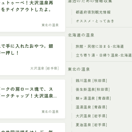
湯治のための情報収集
シュトゥーベ！大沢温泉再
キをテイクアウトしたよ。
都道府県別観光情報
オススメ・とっておき
東北の温泉
北海道の温泉
上で手に入れたおやつ。銀
旅館・民宿に泊まる-北海道
が一押し！
立ち寄り湯・日帰り温泉-北海道
大沢温泉 [岩手県]
東北の温泉
銭川温泉 [秋田県]
ポークの肩ロース塊で、ス
後生掛温泉[秋田県]
ポークチャップ！大沢温泉
酸ヶ湯温泉 [青森県]
源精麦白金豚は定番！
温湯温泉 [青森県]
東北の温泉
大沢温泉 [岩手県]
夏油温泉 [岩手県]