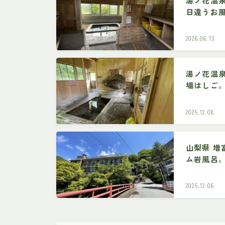
湯ノ花温
日違うお
2026.06.13
湯ノ花温
場はしご
昧と手打
2025.12.08
山梨県 増
ム岩風呂
意！
2025.12.06