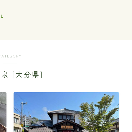
と
CATEGORY
泉 [大分県]