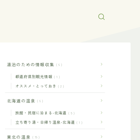
湯治のための情報収集
6
都道府県別観光情報
1
オススメ・とっておき
2
北海道の温泉
6
旅館・民宿に泊まる-北海道
5
立ち寄り湯・日帰り温泉-北海道
1
東北の温泉
79