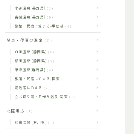
小谷温泉[長野県]
3
沓掛温泉[長野県]
5
旅館・民宿に泊まる-甲信越
6
関東・伊豆の温泉
27
白田温泉 [静岡県]
6
横川温泉 [静岡県]
5
草津温泉[群馬県]
4
旅館・民宿に泊まる-関東
5
湯治宿に泊まる
2
立ち寄り湯・日帰り温泉-関東
5
北陸地方
1
和倉温泉 [石川県]
1