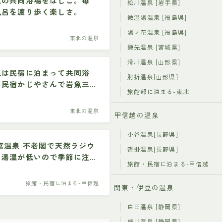
泉の共同浴場をはしご。毎
松川温泉 [岩手県]
風呂を渡り歩く楽しさ。
微温湯温泉 [福島県]
湯ノ花温泉 [福島県]
東北の温泉
鎌先温泉 [宮城県]
滑川温泉 [山形県]
泉は民宿に泊まって共同浴
肘折温泉[山形県]
。民宿かじやさんで岩魚三
旅館部に泊まる-東北
ち蕎麦。
東北の温泉
甲信越の温泉
小谷温泉[長野県]
富温泉 不老閣で天然ラジウ
沓掛温泉[長野県]
。湯温が低いので季節に注
旅館・民宿に泊まる-甲信越
旅館・民宿に泊まる-甲信越
関東・伊豆の温泉
白田温泉 [静岡県]
横川温泉 [静岡県]