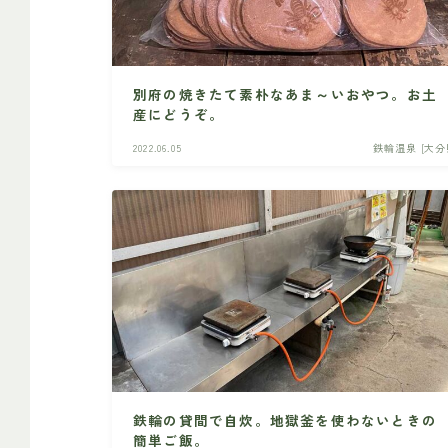
別府の焼きたて素朴なあま～いおやつ。お土
産にどうぞ。
2022.06.05
鉄輪温泉 [大分
鉄輪の貸間で自炊。地獄釜を使わないときの
簡単ご飯。