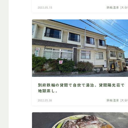
2022.05.15
鉄輪温泉 [大分
別府鉄輪の貸間で自炊で湯治。貸間陽光荘で
地獄蒸し。
2022.05.08
鉄輪温泉 [大分