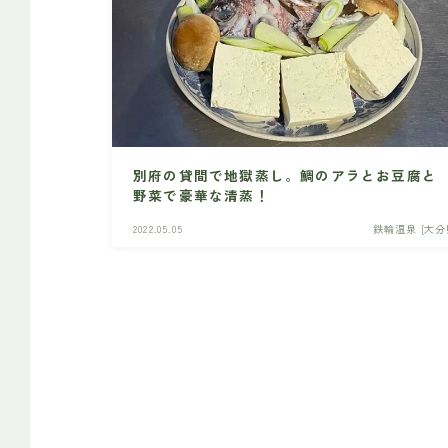
別府の貸間で地獄蒸し。鯛のアラとお豆腐と
野菜で豪華な清蒸！
2022.05.05
鉄輪温泉 [大分