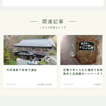
関連記事
こちらの記事もどうぞ
大沢温泉で自炊で湯治
花巻で手に入れた食材で自炊
角牛と白金豚のハンバーグ♪
2015.03.08
大沢温泉 [岩手県]
2021.05.08
大沢温泉 [岩手