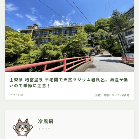
山梨県 増富温泉 不老閣で天然ラジウム岩風呂。湯温が低
いので季節に注意！
2025.12.06
旅館・民宿に泊まる-甲信越
冷風扇
トラベラー