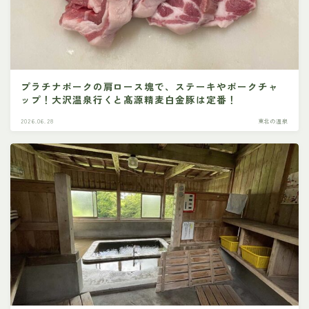
プラチナポークの肩ロース塊で、ステーキやポークチャ
ップ！大沢温泉行くと髙源精麦白金豚は定番！
2026.06.28
東北の温泉