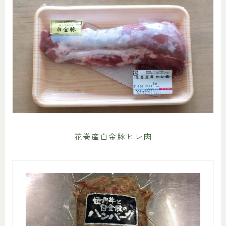
花巻産白金豚ヒレ肉