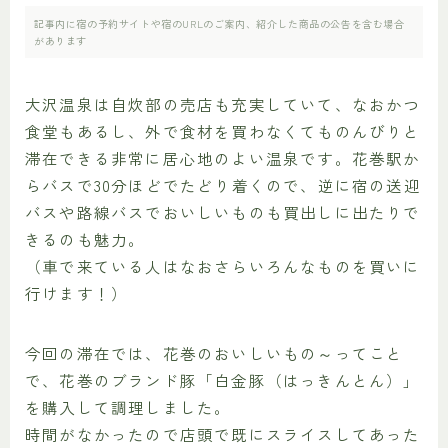
記事内に宿の予約サイトや宿のURLのご案内、紹介した商品の公告を含む場合
があります
大沢温泉は自炊部の売店も充実していて、なおかつ
食堂もあるし、外で食材を買わなくてものんびりと
滞在できる非常に居心地のよい温泉です。花巻駅か
らバスで30分ほどでたどり着くので、逆に宿の送迎
バスや路線バスでおいしいものも買出しに出たりで
きるのも魅力。
（車で来ている人はなおさらいろんなものを買いに
行けます！）
今回の滞在では、花巻のおいしいもの～ってこと
で、花巻のブランド豚「白金豚（はっきんとん）」
を購入して調理しました。
時間がなかったので店頭で既にスライスしてあった