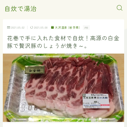
自炊で湯治
2021.05.02
2021.05.08
大沢温泉 [岩手県]
PR
花巻で手に入れた食材で自炊！高源の白金
豚で贅沢豚のしょうが焼き～。