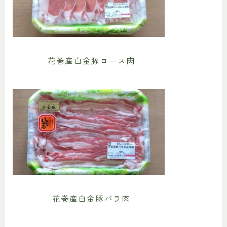
花巻産白金豚ロース肉
花巻産白金豚バラ肉