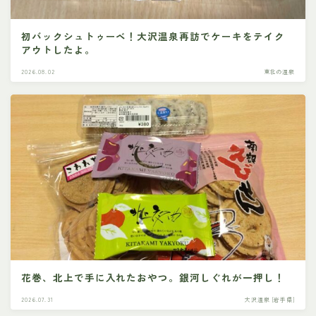
初バックシュトゥーベ！大沢温泉再訪でケーキをテイク
アウトしたよ。
2026.08.02
東北の温泉
花巻、北上で手に入れたおやつ。銀河しぐれが一押し！
2026.07.31
大沢温泉 [岩手県]