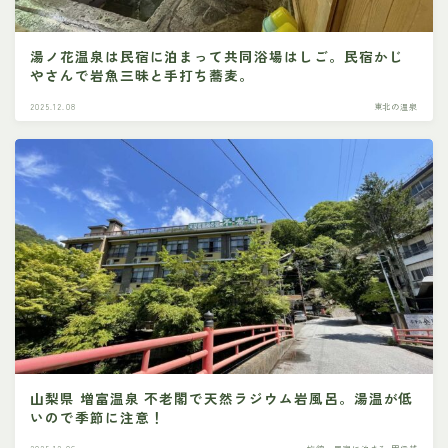
湯ノ花温泉は民宿に泊まって共同浴場はしご。民宿かじ
やさんで岩魚三昧と手打ち蕎麦。
2025.12.08
東北の温泉
山梨県 増富温泉 不老閣で天然ラジウム岩風呂。湯温が低
いので季節に注意！