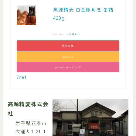
高源精麦 白金豚角煮 缶詰
420g
posted with
カエレバ
楽天市場
Amazon
Yahooショッピング
7net
高源精麦株式会
社
岩手県花巻市
大通り1-21-1