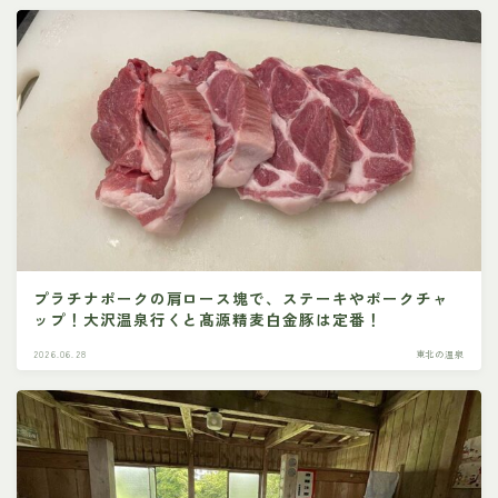
プラチナポークの肩ロース塊で、ステーキやポークチャ
ップ！大沢温泉行くと髙源精麦白金豚は定番！
2026.06.28
東北の温泉