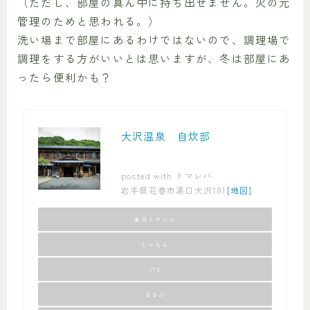
（ただし、部屋の真ん中に持ち出せません。火の元
管理のためと思われる。）
洗い場まで部屋にあるわけではないので、調理場で
調理をする方がいいとは思いますが、冬は部屋にあ
ったら便利かも？
大沢温泉 自炊部
posted with
トマレバ
岩手県花巻市湯口大沢181
[地図]
楽天トラベル
じゃらん
JTB
るるぶ