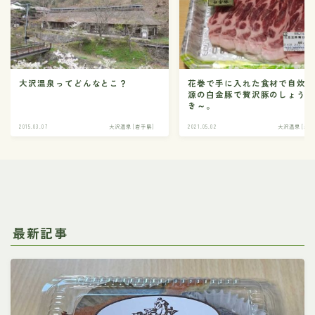
大沢温泉ってどんなとこ？
花巻で手に入れた食材で自炊
源の白金豚で贅沢豚のしょう
き～。
2015.03.07
大沢温泉 [岩手県]
2021.05.02
大沢温泉 [岩手
最新記事