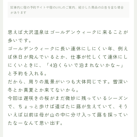
記事内に宿の予約サイトや宿のURLのご案内、紹介した商品の公告を含む場合
があります
思えば大沢温泉はゴールデンウィークに来ることが
多いです。
ゴールデンウィークに長い連休にしにくい年、例え
ば休日が飛んでいるとか、仕事が忙しくて連休にし
にくいときに、「4泊くらいで泊まれないかな～」
と予約を入れる。
だから、周りの風景がいつも大体同じです。雪深い
冬とか真夏とか来てないから。
今回は遅咲きの桜がまだ微妙に残っているシーズン
で、ちょっと歩けば道ばたに蕗が生えていて、そう
いえば以前は母が山の中に分け入って蕗を採ってい
たなーなんて思い出す。