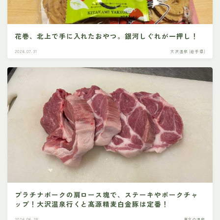
花巻、北上で手に入れたおやつ。銀河しぐれが一押し！
2026.07.31
大沢温泉 [岩手県]
プラチナポークの肩ロース塊で、ステーキやポークチャ
ップ！大沢温泉行くと髙源精麦白金豚は定番！
2026.06.28
東北の温泉