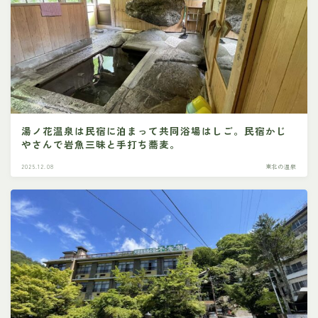
湯ノ花温泉は民宿に泊まって共同浴場はしご。民宿かじ
やさんで岩魚三昧と手打ち蕎麦。
2025.12.08
東北の温泉