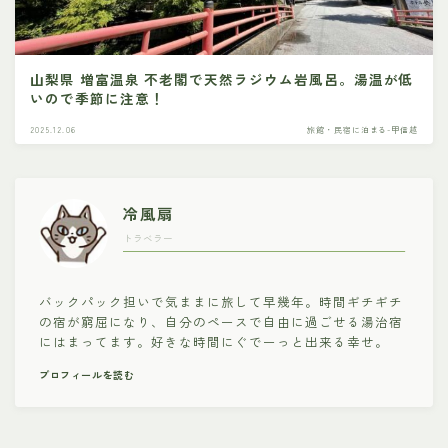
山梨県 増富温泉 不老閣で天然ラジウム岩風呂。湯温が低
いので季節に注意！
2025.12.06
旅館・民宿に泊まる-甲信越
冷風扇
トラベラー
バックパック担いで気ままに旅して早幾年。時間ギチギチ
の宿が窮屈になり、自分のペースで自由に過ごせる湯治宿
にはまってます。好きな時間にぐでーっと出来る幸せ。
プロフィールを読む