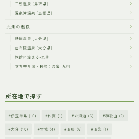
三朝温泉 [鳥取県]
温泉津温泉 [島根県]
九州の温泉
鉄輪温泉 [大分県]
由布院温泉 [大分県]
旅館に泊まる-九州
立ち寄り湯・日帰り温泉-九州
所在地で探す
伊豆半島
(16)
佐賀
(1)
北海道
(6)
和歌山
(2)
大分
(10)
宮城
(4)
山形
(6)
山梨
(1)