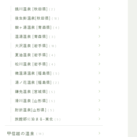
銭川温泉 [秋田県]
2
後生掛温泉[秋田県]
10
酸ヶ湯温泉 [青森県]
4
温湯温泉 [青森県]
3
大沢温泉 [岩手県]
18
夏油温泉 [岩手県]
4
松川温泉 [岩手県]
4
微温湯温泉 [福島県]
5
湯ノ花温泉 [福島県]
2
鎌先温泉 [宮城県]
6
滑川温泉 [山形県]
6
肘折温泉[山形県]
5
旅館部に泊まる-東北
9
甲信越の温泉
14