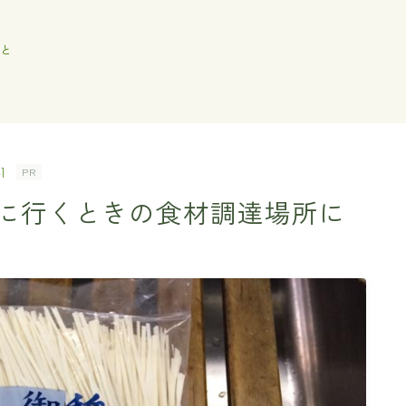
と
]
PR
に行くときの食材調達場所に