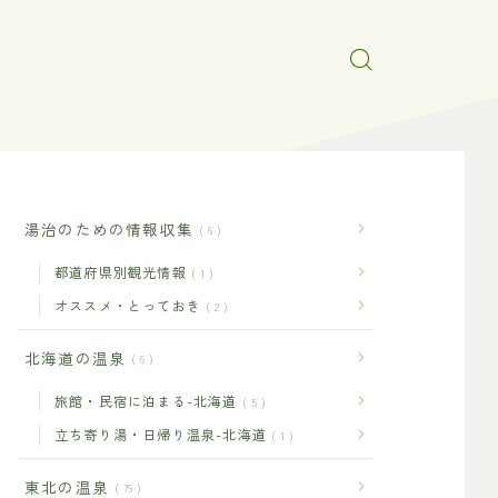
湯治のための情報収集
6
都道府県別観光情報
1
オススメ・とっておき
2
北海道の温泉
6
旅館・民宿に泊まる-北海道
5
立ち寄り湯・日帰り温泉-北海道
1
東北の温泉
79