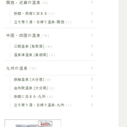
関西・近畿の温泉
2
旅館・民宿に泊まる
1
立ち寄り湯・日帰り温泉-関西
1
中国・四国の温泉
16
三朝温泉 [鳥取県]
10
温泉津温泉 [島根県]
6
九州の温泉
13
鉄輪温泉 [大分県]
8
由布院温泉 [大分県]
2
旅館に泊まる-九州
3
立ち寄り湯・日帰り温泉-九州
1