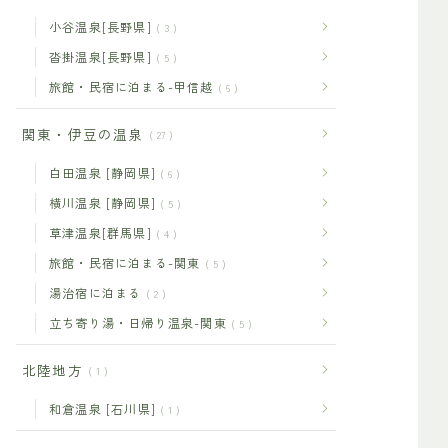
小谷温泉[長野県]
3
沓掛温泉[長野県]
5
旅館・民宿に泊まる-甲信越
6
関東・伊豆の温泉
27
白田温泉 [静岡県]
6
横川温泉 [静岡県]
5
草津温泉[群馬県]
4
旅館・民宿に泊まる-関東
5
湯治宿に泊まる
2
立ち寄り湯・日帰り温泉-関東
5
北陸地方
1
和倉温泉 [石川県]
1