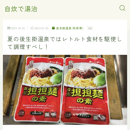
自炊で湯治
2021.10.26
2023.01.09
後生掛温泉[秋田県]
PR
夏の後生掛温泉ではレトルト食材を駆使し
て調理すべし！