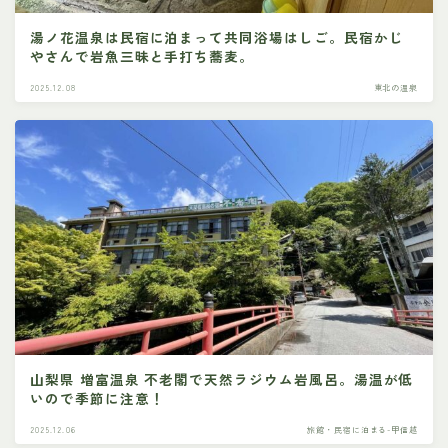
湯ノ花温泉は民宿に泊まって共同浴場はしご。民宿かじ
やさんで岩魚三昧と手打ち蕎麦。
2025.12.08
東北の温泉
山梨県 増富温泉 不老閣で天然ラジウム岩風呂。湯温が低
いので季節に注意！
2025.12.06
旅館・民宿に泊まる-甲信越