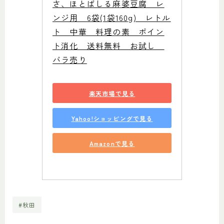
さ、ほとばしる麻婆豆腐　レ
ンジ用　6袋(1袋160g)　レトル
ト　中華　料理の素　ポイン
ト消化　送料無料　お試し　
バラ売り
楽天市場で見る
Yahoo!ショッピングで見る
Amazonで見る
#秋田