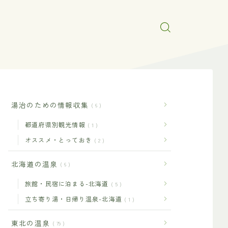
湯治のための情報収集
6
都道府県別観光情報
1
オススメ・とっておき
2
北海道の温泉
6
旅館・民宿に泊まる-北海道
5
立ち寄り湯・日帰り温泉-北海道
1
東北の温泉
79