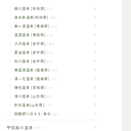
銭川温泉 [秋田県]
2
後生掛温泉[秋田県]
10
酸ヶ湯温泉 [青森県]
4
温湯温泉 [青森県]
3
大沢温泉 [岩手県]
18
夏油温泉 [岩手県]
4
松川温泉 [岩手県]
4
微温湯温泉 [福島県]
5
湯ノ花温泉 [福島県]
2
鎌先温泉 [宮城県]
6
滑川温泉 [山形県]
6
肘折温泉[山形県]
5
旅館部に泊まる-東北
9
甲信越の温泉
14