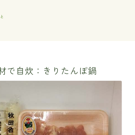
と
材で自炊：きりたんぽ鍋