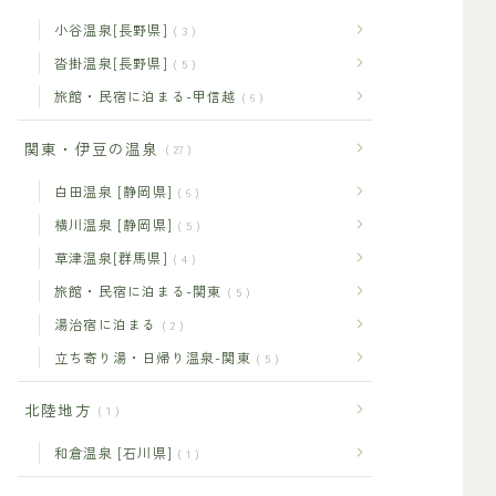
小谷温泉[長野県]
3
沓掛温泉[長野県]
5
旅館・民宿に泊まる-甲信越
6
関東・伊豆の温泉
27
白田温泉 [静岡県]
6
横川温泉 [静岡県]
5
草津温泉[群馬県]
4
旅館・民宿に泊まる-関東
5
湯治宿に泊まる
2
立ち寄り湯・日帰り温泉-関東
5
北陸地方
1
和倉温泉 [石川県]
1