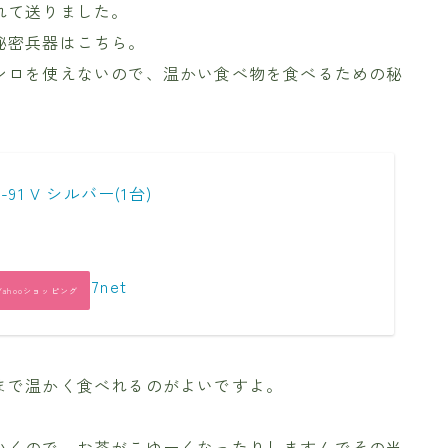
れて送りました。
秘密兵器はこちら。
ンロを使えないので、温かい食べ物を食べるための秘
91 V シルバー(1台)
7net
Yahooショッピング
まで温かく食べれるのがよいですよ。
。
いくので、お茶がこゆーくなったりしますんでその当