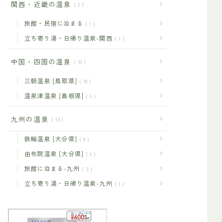
関西・近畿の温泉
2
旅館・民宿に泊まる
1
立ち寄り湯・日帰り温泉-関西
1
中国・四国の温泉
16
三朝温泉 [鳥取県]
10
温泉津温泉 [島根県]
6
九州の温泉
13
鉄輪温泉 [大分県]
8
由布院温泉 [大分県]
2
旅館に泊まる-九州
3
立ち寄り湯・日帰り温泉-九州
1