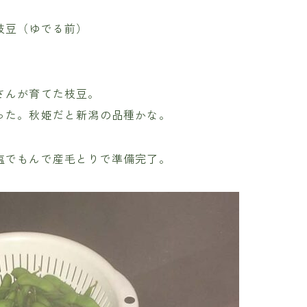
枝豆（ゆでる前）
さんが育てた枝豆。
った。秋姫だと新潟の品種かな。
塩でもんで産毛とりで準備完了。