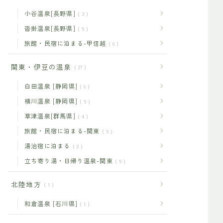
小谷温泉[長野県]
3
沓掛温泉[長野県]
5
旅館・民宿に泊まる-甲信越
6
関東・伊豆の温泉
27
白田温泉 [静岡県]
6
横川温泉 [静岡県]
5
草津温泉[群馬県]
4
旅館・民宿に泊まる-関東
5
湯治宿に泊まる
2
立ち寄り湯・日帰り温泉-関東
5
北陸地方
1
和倉温泉 [石川県]
1