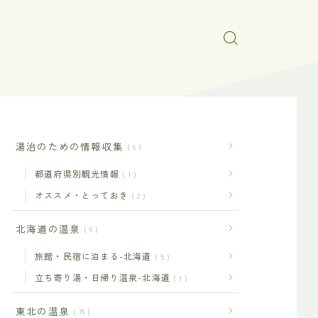
湯治のための情報収集
6
都道府県別観光情報
1
オススメ・とっておき
2
北海道の温泉
6
旅館・民宿に泊まる-北海道
5
立ち寄り湯・日帰り温泉-北海道
1
東北の温泉
79