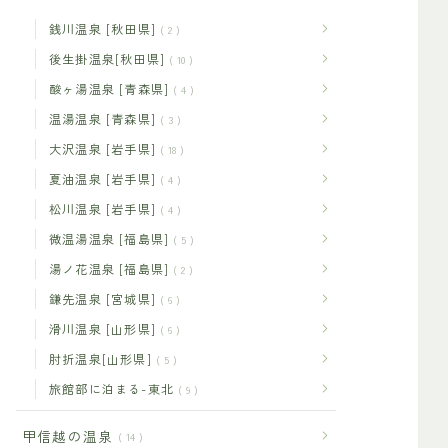
銭川温泉 [秋田県]
2
後生掛温泉[秋田県]
10
酸ヶ湯温泉 [青森県]
4
温湯温泉 [青森県]
3
大沢温泉 [岩手県]
18
夏油温泉 [岩手県]
4
松川温泉 [岩手県]
4
微温湯温泉 [福島県]
5
湯ノ花温泉 [福島県]
2
鎌先温泉 [宮城県]
6
滑川温泉 [山形県]
6
肘折温泉[山形県]
5
旅館部に泊まる-東北
9
甲信越の温泉
14