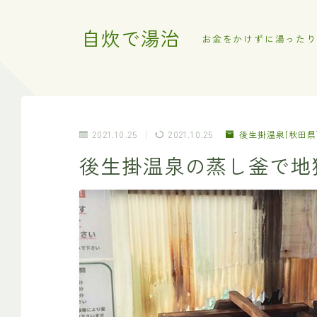
自炊で湯治
お金をかけずに湯ったり
2021.10.25
2021.10.25
後生掛温泉[秋田県
後生掛温泉の蒸し釜で地