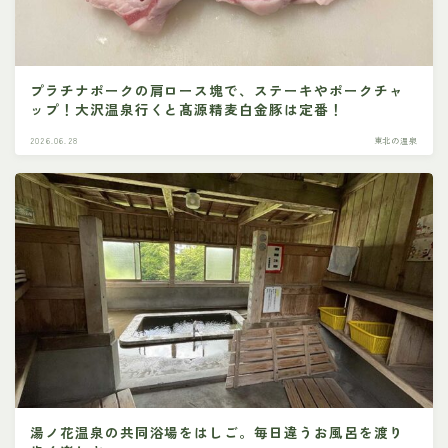
プラチナポークの肩ロース塊で、ステーキやポークチャ
ップ！大沢温泉行くと髙源精麦白金豚は定番！
2026.06.28
東北の温泉
湯ノ花温泉の共同浴場をはしご。毎日違うお風呂を渡り