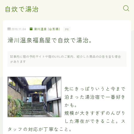
自炊で湯治
2010.11.04
滑川温泉 [山形県]
PR
滑川温泉福島屋で自炊で湯治。
記事内に宿の予約サイトや宿のURLのご案内、紹介した商品の公告を含む場合
があります
先にきっぱりいうと今まで
泊まった湯治宿で一番好き
かも。
規模が大きすぎずのんびり
した滞在ができること。ス
タッフの対応が丁寧なこと。