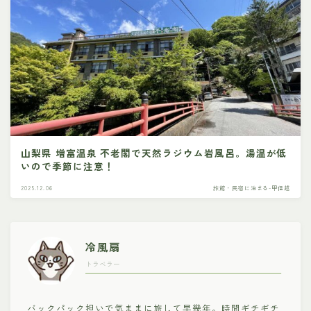
山梨県 増富温泉 不老閣で天然ラジウム岩風呂。湯温が低
いので季節に注意！
2025.12.06
旅館・民宿に泊まる-甲信越
冷風扇
トラベラー
バックパック担いで気ままに旅して早幾年。時間ギチギチ