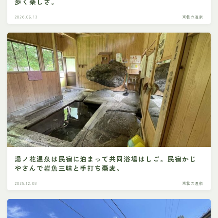
歩く楽しさ。
2026.06.13
東北の温泉
湯ノ花温泉は民宿に泊まって共同浴場はしご。民宿かじ
やさんで岩魚三昧と手打ち蕎麦。
2025.12.08
東北の温泉