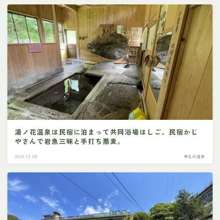
湯ノ花温泉は民宿に泊まって共同浴場はしご。民宿かじ
やさんで岩魚三昧と手打ち蕎麦。
2025.12.08
東北の温泉