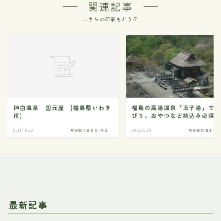
関連記事
こちらの記事もどうぞ
神白温泉 国元屋 [福島県いわき
福島の高湯温泉「玉子湯」で
市]
びり。おやつなど持込み必須
2011.10.23
旅館部に泊まる-東北
2015.05.28
旅館部に泊まる-
最新記事