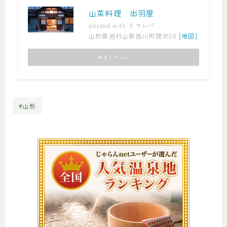
山菜料理 出羽屋
posted with
トマレバ
山形県西村山郡西川町間沢58
[地図]
楽天トラベル
#山形