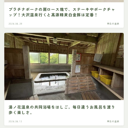
プラチナポークの肩ロース塊で、ステーキやポークチャ
ップ！大沢温泉行くと髙源精麦白金豚は定番！
2026.06.28
東北の温泉
湯ノ花温泉の共同浴場をはしご。毎日違うお風呂を渡り
歩く楽しさ。
2026.06.13
東北の温泉