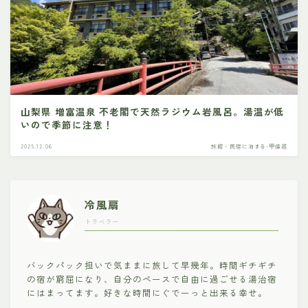
山梨県 増富温泉 不老閣で天然ラジウム岩風呂。湯温が低
いので季節に注意！
2025.12.06
旅館・民宿に泊まる-甲信越
冷風扇
トラベラー
バックパック担いで気ままに旅して早幾年。時間ギチギチ
の宿が窮屈になり、自分のペースで自由に過ごせる湯治宿
にはまってます。好きな時間にぐでーっと出来る幸せ。