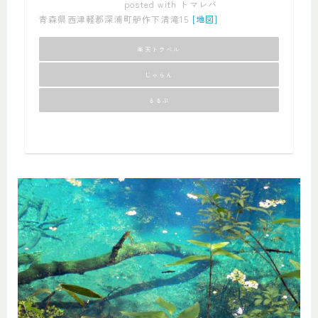
posted with
トマレバ
青森県西津軽郡深浦町舮作下清滝15
[地図]
楽天トラベル
じゃらん
るるぶ