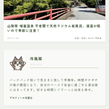
山梨県 増富温泉 不老閣で天然ラジウム岩風呂。湯温が低
いので季節に注意！
2025.12.06
旅館・民宿に泊まる-甲信越
冷風扇
トラベラー
バックパック担いで気ままに旅して早幾年。時間ギチギチ
の宿が窮屈になり、自分のペースで自由に過ごせる湯治宿
にはまってます。好きな時間にぐでーっと出来る幸せ。
プロフィールを読む