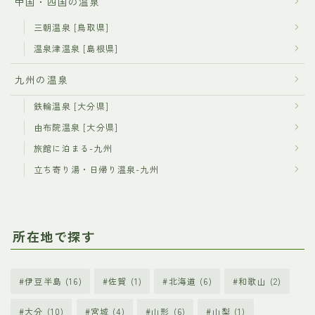
中国・四国の温泉
三朝温泉 [鳥取県]
温泉津温泉 [島根県]
九州の温泉
鉄輪温泉 [大分県]
由布院温泉 [大分県]
旅館に泊まる-九州
立ち寄り湯・日帰り温泉-九州
所在地で探す
伊豆半島
(16)
佐賀
(1)
北海道
(6)
和歌山
(2)
大分
(10)
宮城
(4)
山形
(6)
山梨
(1)