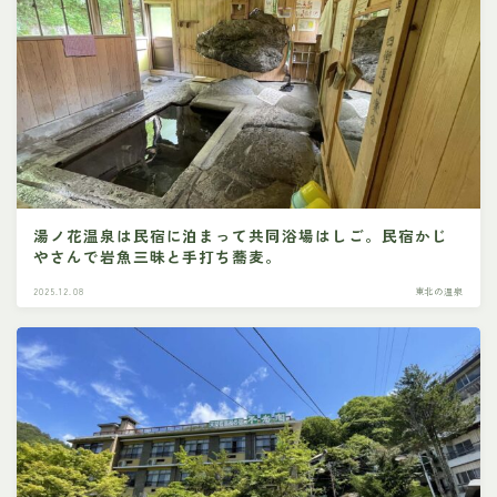
湯ノ花温泉は民宿に泊まって共同浴場はしご。民宿かじ
やさんで岩魚三昧と手打ち蕎麦。
2025.12.08
東北の温泉