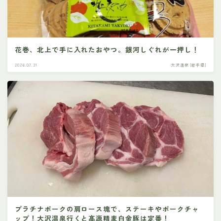
花巻、北上で手に入れたおやつ。銀河しぐれが一押し！
2026.07.31
大沢温泉 [岩手県]
プラチナポークの肩ロース塊で、ステーキやポークチャ
ップ！大沢温泉行くと髙源精麦白金豚は定番！