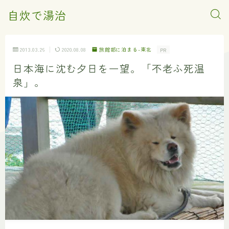
自炊で湯治
2013.03.26
2020.08.08
旅館部に泊まる-東北
PR
日本海に沈む夕日を一望。「不老ふ死温
泉」。