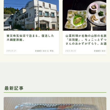
被災地気仙沼で泊まる。復活した
山菜料理が名物の山形の名旅
大鍋屋旅館。
「出羽屋」。ちょこっとずつ
さんのおかずがずらり。お酒
みます。
2015.01.21
旅館部に泊まる-東北
2023.05.06
旅館部に泊まる-
最新記事