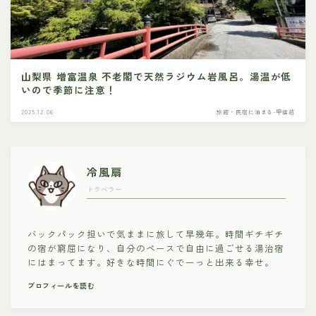
山梨県 増富温泉 不老閣で天然ラジウム岩風呂。湯温が低
いので季節に注意！
2025.12.06
旅館・民宿に泊まる-甲信越
冷風扇
トラベラー
バックパック担いで気ままに旅して早幾年。時間ギチギチ
の宿が窮屈になり、自分のペースで自由に過ごせる湯治宿
にはまってます。好きな時間にぐでーっと出来る幸せ。
プロフィールを読む