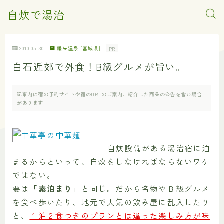
自炊で湯治
2010.05.30
鎌先温泉 [宮城県]
PR
白石近郊で外食！B級グルメが旨い。
記事内に宿の予約サイトや宿のURLのご案内、紹介した商品の公告を含む場合
があります
自炊設備がある湯治宿に泊
まるからといって、自炊をしなければならないワケ
ではない。
要は
「素泊まり」
と同じ。だから名物やＢ級グルメ
を食べ歩いたり、地元で人気の飲み屋に乱入したり
と、
１泊２食つきのプランとは違った楽しみ方が味