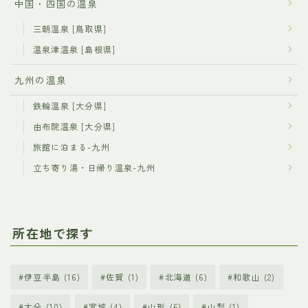
中国・四国の温泉
三朝温泉 [鳥取県]
温泉津温泉 [島根県]
九州の温泉
鉄輪温泉 [大分県]
由布院温泉 [大分県]
旅館に泊まる-九州
立ち寄り湯・日帰り温泉-九州
所在地で探す
伊豆半島
(16)
佐賀
(1)
北海道
(6)
和歌山
(2)
大分
(10)
宮城
(4)
山形
(6)
山梨
(1)