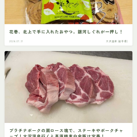
花巻、北上で手に入れたおやつ。銀河しぐれが一押し！
2026.07.31
大沢温泉 [岩手県]
プラチナポークの肩ロース塊で、ステーキやポークチャ
ップ！大沢温泉行くと髙源精麦白金豚は定番！