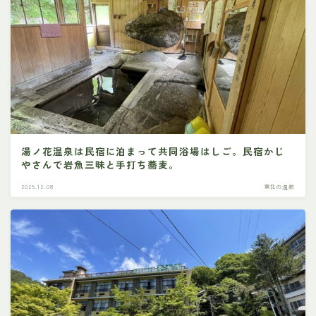
湯ノ花温泉は民宿に泊まって共同浴場はしご。民宿かじ
やさんで岩魚三昧と手打ち蕎麦。
2025.12.08
東北の温泉