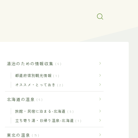
湯治のための情報収集
6
都道府県別観光情報
1
オススメ・とっておき
2
北海道の温泉
6
旅館・民宿に泊まる-北海道
5
立ち寄り湯・日帰り温泉-北海道
1
東北の温泉
79