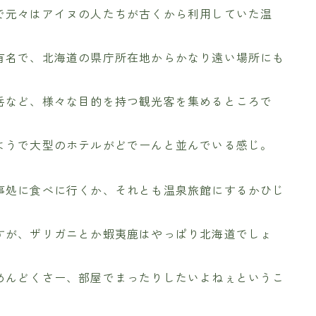
で元々はアイヌの人たちが古くから利用していた温
有名で、北海道の県庁所在地からかなり遠い場所にも
岳など、様々な目的を持つ観光客を集めるところで
ようで大型のホテルがどでーんと並んでいる感じ。
事処に食べに行くか、それとも温泉旅館にするかひじ
すが、ザリガニとか蝦夷鹿はやっぱり北海道でしょ
めんどくさー、部屋でまったりしたいよねぇというこ