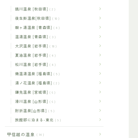
銭川温泉 [秋田県]
2
後生掛温泉[秋田県]
10
酸ヶ湯温泉 [青森県]
4
温湯温泉 [青森県]
3
大沢温泉 [岩手県]
18
夏油温泉 [岩手県]
4
松川温泉 [岩手県]
4
微温湯温泉 [福島県]
5
湯ノ花温泉 [福島県]
2
鎌先温泉 [宮城県]
6
滑川温泉 [山形県]
6
肘折温泉[山形県]
5
旅館部に泊まる-東北
9
甲信越の温泉
14