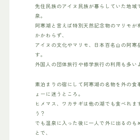
先住民族のアイヌ民族が暮らしていた地域
泉。
阿寒湖と言えば特別天然記念物のマリモが
かかわらず、
アイヌの文化やマリモ、日本百名山の阿寒
す。
外国人の団体旅行や修学旅行の利用も多い
素泊まりの宿にして阿寒湖の名物を外の食
ょーに迷うところ。
ヒメマス、ワカサギは他の湖でも食べれま
う？
でも温泉に入った後に一人で外に出るのも
とで、