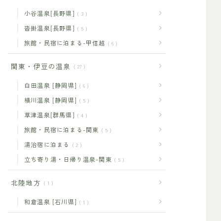
小谷温泉[長野県]
3
沓掛温泉[長野県]
5
旅館・民宿に泊まる-甲信越
6
関東・伊豆の温泉
27
白田温泉 [静岡県]
6
横川温泉 [静岡県]
5
草津温泉[群馬県]
4
旅館・民宿に泊まる-関東
5
湯治宿に泊まる
2
立ち寄り湯・日帰り温泉-関東
5
北陸地方
1
和倉温泉 [石川県]
1