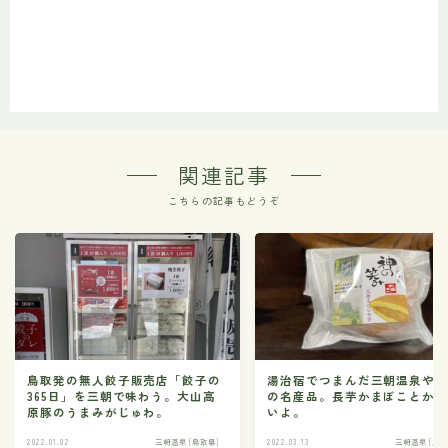
関連記事
こちらの記事もどうぞ
鳥取発の無人餃子販売店「餃子の
湯治宿でつまんだ三朝温泉や
365日」を三朝で味わう。大山高
の名産品。長芋かまぼことか
原豚のうまみがじゅわ。
いよ。
2022.01.02
三朝温泉 [鳥取県]
2022.03.13
三朝温泉 [鳥取