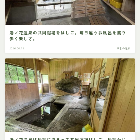
湯ノ花温泉の共同浴場をはしご。毎日違うお風呂を渡り
歩く楽しさ。
2026.06.13
東北の温泉
湯ノ花温泉は民宿に泊まって共同浴場はしご。民宿かじ