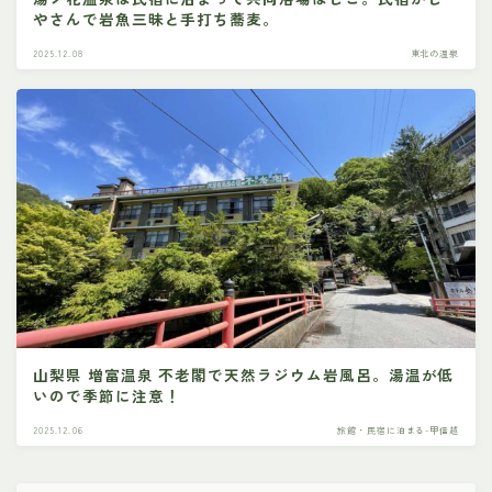
やさんで岩魚三昧と手打ち蕎麦。
2025.12.08
東北の温泉
山梨県 増富温泉 不老閣で天然ラジウム岩風呂。湯温が低
いので季節に注意！
2025.12.06
旅館・民宿に泊まる-甲信越