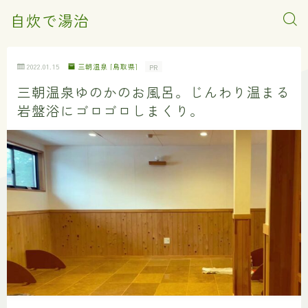
自炊で湯治
2022.01.15
三朝温泉 [鳥取県]
PR
三朝温泉ゆのかのお風呂。じんわり温まる
岩盤浴にゴロゴロしまくり。