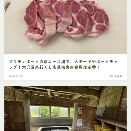
プラチナポークの肩ロース塊で、ステーキやポークチャ
ップ！大沢温泉行くと髙源精麦白金豚は定番！
2026.06.28
東北の温泉