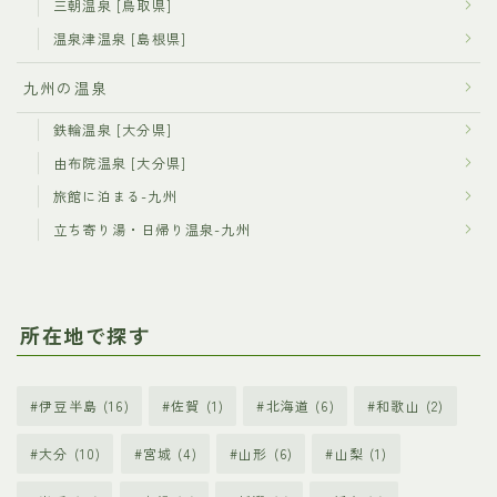
三朝温泉 [鳥取県]
温泉津温泉 [島根県]
九州の温泉
鉄輪温泉 [大分県]
由布院温泉 [大分県]
旅館に泊まる-九州
立ち寄り湯・日帰り温泉-九州
所在地で探す
伊豆半島
(16)
佐賀
(1)
北海道
(6)
和歌山
(2)
大分
(10)
宮城
(4)
山形
(6)
山梨
(1)