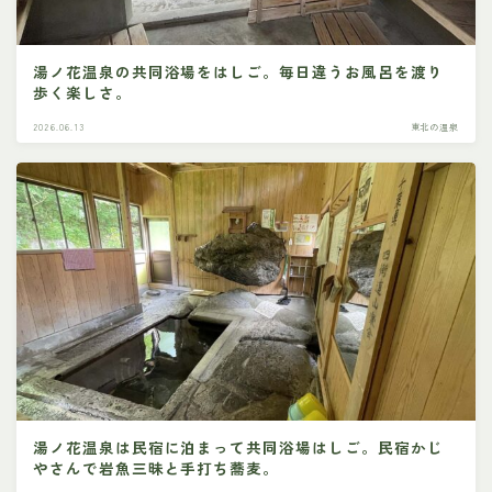
湯ノ花温泉の共同浴場をはしご。毎日違うお風呂を渡り
歩く楽しさ。
2026.06.13
東北の温泉
湯ノ花温泉は民宿に泊まって共同浴場はしご。民宿かじ
やさんで岩魚三昧と手打ち蕎麦。