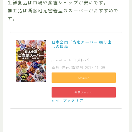
生鮮食品は市場や産直ショップが安いです。
加工品は断然地元密着型のスーパーがおすすめで
す。
日本全国ご当地スーパー 掘り出
しの逸品
ヨメレバ
posted with
菅原 佳己 講談社 2012-11-09
Amazon
楽天ブックス
7net
ブックオフ