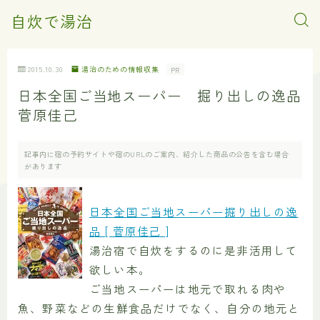
自炊で湯治
2015.10.30
湯治のための情報収集
PR
日本全国ご当地スーパー 掘り出しの逸品
菅原佳己
記事内に宿の予約サイトや宿のURLのご案内、紹介した商品の公告を含む場合
があります
日本全国ご当地スーパー掘り出しの逸
品 [ 菅原佳己 ]
湯治宿で自炊をするのに是非活用して
欲しい本。
ご当地スーパーは地元で取れる肉や
魚、野菜などの生鮮食品だけでなく、自分の地元と