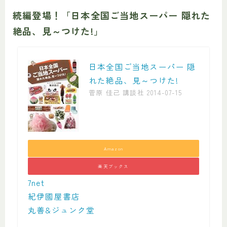
続編登場！「日本全国ご当地スーパー 隠れた
絶品、見～つけた!」
日本全国ご当地スーパー 隠
れた絶品、見～つけた!
菅原 佳己 講談社 2014-07-15
Amazon
楽天ブックス
7net
紀伊國屋書店
丸善&ジュンク堂