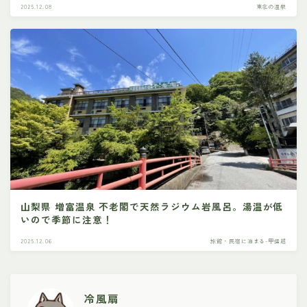
2025.12.08
東北の温泉
山梨県 増富温泉 不老閣で天然ラジウム岩風呂。湯温が低
いので季節に注意！
2025.12.06
旅館・民宿に泊まる-甲信越
冷風扇