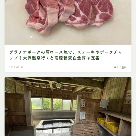
プラチナポークの肩ロース塊で、ステーキやポークチャ
ップ！大沢温泉行くと髙源精麦白金豚は定番！
2026.06.28
東北の温泉