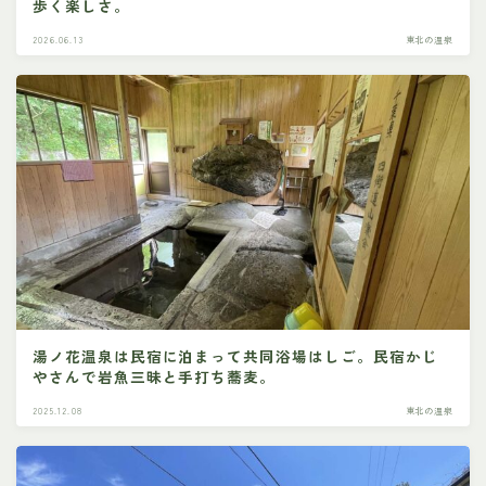
歩く楽しさ。
2026.06.13
東北の温泉
湯ノ花温泉は民宿に泊まって共同浴場はしご。民宿かじ
やさんで岩魚三昧と手打ち蕎麦。
2025.12.08
東北の温泉