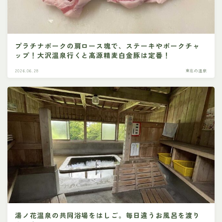
プラチナポークの肩ロース塊で、ステーキやポークチャ
ップ！大沢温泉行くと髙源精麦白金豚は定番！
2026.06.28
東北の温泉
湯ノ花温泉の共同浴場をはしご。毎日違うお風呂を渡り