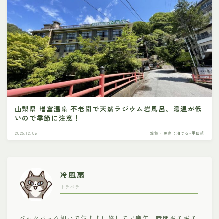
山梨県 増富温泉 不老閣で天然ラジウム岩風呂。湯温が低
いので季節に注意！
2025.12.06
旅館・民宿に泊まる-甲信越
冷風扇
トラベラー
バックパック担いで気ままに旅して早幾年。時間ギチギチ