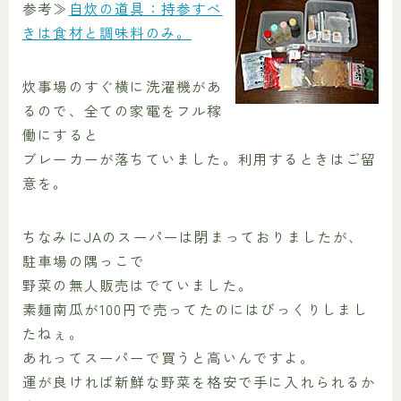
参考≫
自炊の道具：持参すべ
きは食材と調味料のみ。
炊事場のすぐ横に洗濯機があ
るので、全ての家電をフル稼
働にすると
ブレーカーが落ちていました。利用するときはご留
意を。
ちなみにJAのスーパーは閉まっておりましたが、
駐車場の隅っこで
野菜の無人販売はでていました。
素麺南瓜が100円で売ってたのにはびっくりしまし
たねぇ。
あれってスーパーで買うと高いんですよ。
運が良ければ新鮮な野菜を格安で手に入れられるか