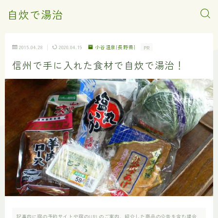
自炊で湯治
2015.04.28
2020.04.19
小谷温泉[長野県]
PR
信州で手に入れた食材で自炊で湯治！
記事内に宿の予約サイトや宿のURLのご案内、紹介した商品の公告を含む場合