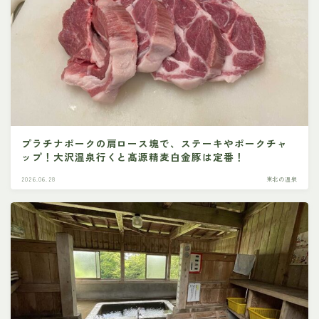
プラチナポークの肩ロース塊で、ステーキやポークチャ
ップ！大沢温泉行くと髙源精麦白金豚は定番！
2026.06.28
東北の温泉