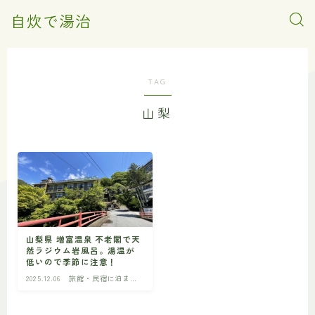
自炊で湯治
TAG
山梨
山梨県 増富温泉 不老閣で天
然ラジウム岩風呂。湯温が
低いので季節に注意！
2025.12.06
旅館・民宿に泊ま
る-甲信越