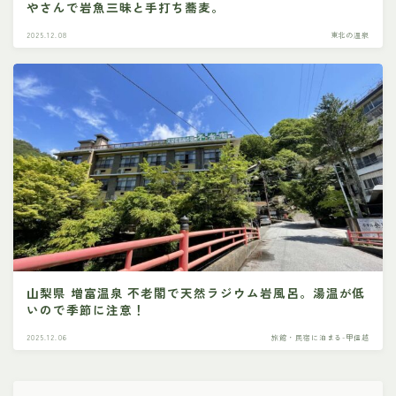
やさんで岩魚三昧と手打ち蕎麦。
2025.12.08
東北の温泉
山梨県 増富温泉 不老閣で天然ラジウム岩風呂。湯温が低
いので季節に注意！
2025.12.06
旅館・民宿に泊まる-甲信越