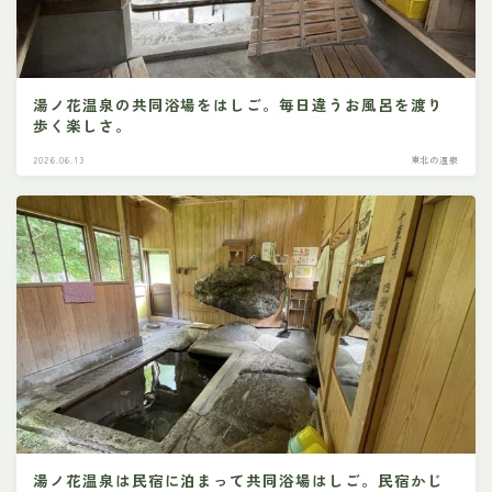
湯ノ花温泉の共同浴場をはしご。毎日違うお風呂を渡り
歩く楽しさ。
2026.06.13
東北の温泉
湯ノ花温泉は民宿に泊まって共同浴場はしご。民宿かじ